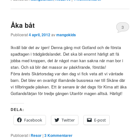
Åka båt
3
Publicerat
4 april, 2012
av
mangokids
Ikväll bär det av igen! Denna gång mot Gotland och de första
spadtagen i trädgårdslandet. Det ska bli enormt härligt att få
jobba med kroppen, det är något man kan sakna när man bor i
stan. Och så blir det massor av påskfirande, förstås!
Förra årets Skärtorsdag var den dag vi fick veta att vi väntade
barn. Det blev en ovanligt illamånde bussresa ner till Skåne där
vi tillbringade påsken. Ett år senare är det dags för Kima att åka
Gotlandsfärjan för tredje gången Utanför magen alltså. Härligt!
DELA:
Facebook
Twitter
E-post
Publicerat i
Resor
|
3
Kommentarer