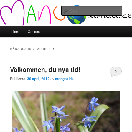
Hoppa
Hoppa
till
till
Sök
primärt
sekundärt
innehåll
innehåll
Mangolandet
Huvudmeny
Hem
Om oss
MÅNADSARKIV:
APRIL 2012
Välkommen, du nya tid!
2
Publicerat
30 april, 2012
av
mangokids