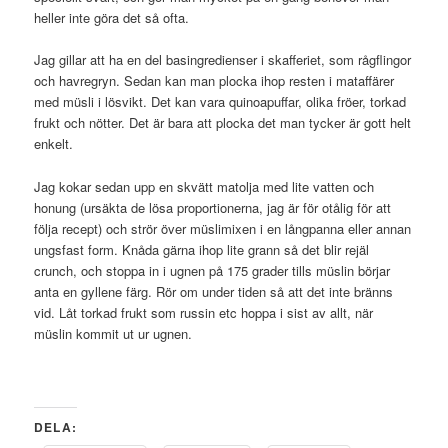
heller inte göra det så ofta.
Jag gillar att ha en del basingredienser i skafferiet, som rågflingor
och havregryn. Sedan kan man plocka ihop resten i mataffärer
med müsli i lösvikt. Det kan vara quinoapuffar, olika fröer, torkad
frukt och nötter. Det är bara att plocka det man tycker är gott helt
enkelt.
Jag kokar sedan upp en skvätt matolja med lite vatten och
honung (ursäkta de lösa proportionerna, jag är för otålig för att
följa recept) och strör över müslimixen i en långpanna eller annan
ungsfast form. Knåda gärna ihop lite grann så det blir rejäl
crunch, och stoppa in i ugnen på 175 grader tills müslin börjar
anta en gyllene färg. Rör om under tiden så att det inte bränns
vid. Låt torkad frukt som russin etc hoppa i sist av allt, när
müslin kommit ut ur ugnen.
DELA: