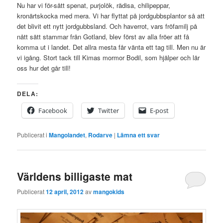
Nu har vi för-sått spenat, purjolök, rädisa, chilipeppar,
kronärtskocka med mera. Vi har flyttat på jordgubbsplantor så att
det blivit ett nytt jordgubbsland. Och haverrot, vars fröfamilj på
nått sätt stammar från Gotland, blev först av alla fröer att få
komma ut i landet. Det allra mesta får vänta ett tag till. Men nu är
vi igång. Stort tack till Kimas mormor Bodil, som hjälper och lär
oss hur det går till!
DELA:
Facebook
Twitter
E-post
Publicerat i
Mangolandet
,
Rodarve
|
Lämna ett svar
Världens billigaste mat
Publicerat
12 april, 2012
av
mangokids