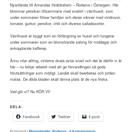
Nyanlända till Amandas föräldrahem – Rodarve i Östergarn. Här
blommar persikan tillsammans med svalört i växthuset, som
under sommaren förser familjen och deras vänner med vindruvor,
tomater, gurkor, persikor, chili och diverse salladssorter.
Växthuset är byggt som en förlängning av huset och fungerar
under sommaren som en blomstrande salong för middagar och
avkopplande kafferep.
Ännu vilar allting, vinterns dvala avtar snart och det är därför vi är
här – nu börjar arbetet med att ge förvandlingen så goda
förutsättningar som möjligt. Landet skall bearbetas och jorden
matas. De döda bladen skall lämna plats åt de nya friska.
Vad gör vi? Nu KÖR VI!
DELA:
Facebook
Twitter
E-post
Publicerat i
Mangolandet
,
Rodarve
|
4
Kommentarer