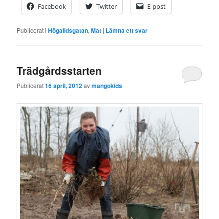
Facebook
Twitter
E-post
Publicerat i
Högalidsgatan
,
Mat
|
Lämna ett svar
Trädgårdsstarten
Publicerat
16 april, 2012
av
mangokids