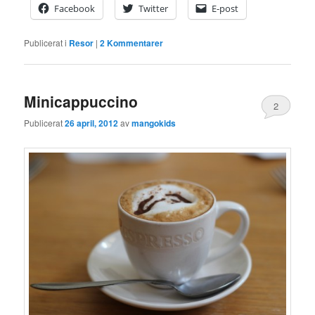
Facebook
Twitter
E-post
Publicerat i
Resor
|
2
Kommentarer
Minicappuccino
2
Publicerat
26 april, 2012
av
mangokids