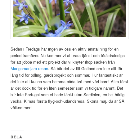
Sedan i Fredags har ingen av oss en aktiv anställning för en
period framöver. Nu kommer vi att vara tjänst-och-föräldralediga
för att jobba med ett projekt där vi knyter ihop säcken från
Mangomanjaro-resan
. Så bär det av till Gotland om inte allt för
lång tid för odling, gårdsprojekt och sommar. Hur fantastiskt är
det inte att kunna vara hemma båda två med vårt barn! Allra först
är det dock tid för en liten semester som vi tidigare nämnt. Det
blir inte Portugal som vi hade tänkt utan Sardinien, en hel härlig
vecka. Kimas första flyg-och-utlandsresa. Sköna maj, du är SÅ
välkommen!
DELA: