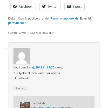
Facebook
Twitter
E-post
Detta inlägg är publicerat under
Resor
av
mangokids
. Bokmärk
permalänken
.
2 SVAR PÅ ”
VÄLKOMMEN, DU NYA TID!
”
bodil
den
1 maj, 2012 kl. 19:20
skrev:
Kul lycka till och varmt välkomna
till gotland!
↓
Svara
mangokids
den
2 maj, 2012 kl. 08:26
skrev: