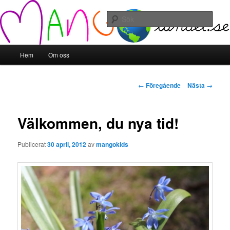
Hoppa
till
Sök
primärt
innehåll
Mangolandet
Huvudmeny
Hem
Om oss
Inläggsnavigering
←
Föregående
Nästa
→
Välkommen, du nya tid!
Publicerat
30 april, 2012
av
mangokids