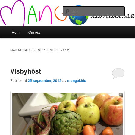
Hoppa
Hoppa
till
till
Sök
primärt
sekundärt
innehåll
innehåll
Mangolandet
Huvudmeny
Hem
Om oss
MÅNADSARKIV:
SEPTEMBER 2012
Visbyhöst
Publicerat
25 september, 2012
av
mangokids