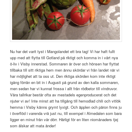
Nu har det varit tyst i Mangolandet ett bra tag! Vi har haft fullt
upp med att flytta till Gotland på riktigt och komma in i vårt nya
ö-liv i Visby innerstad. Sommaren är över och hönsen har flyttat
tillbaka till sitt riktiga hem men ännu skördar vi från landet när vi
har möjlighet att ta oss ut. Den riktiga skörden kom inte riktigt
igång förrän en bit in i Augusti på grund av den kalla sommaren,
men sedan har vi kunnat frossa i allt från rödbetor till vindruvor.
Våra tallrikar består ofta av mestadels egenproducerat och det
njuter vi av! Inte minst att ha tillgång till hemodlad chili och vitlök
hemma i Visby känns grymt lyxigt. Och äpplen och päron finns ju
i överflöd i varenda vrå just nu, till exempel i Almedalen som bara
ligger en minut från vår dörr. Härligt för en liten niomånaders tjej
som älskar att mata änder!