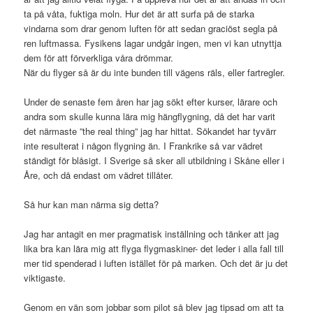
ta på våta, fuktiga moln. Hur det är att surfa på de starka
vindarna som drar genom luften för att sedan graciöst segla på
ren luftmassa. Fysikens lagar undgår ingen, men vi kan utnyttja
dem för att förverkliga våra drömmar.
När du flyger så är du inte bunden till vägens räls, eller fartregler.
Under de senaste fem åren har jag sökt efter kurser, lärare och
andra som skulle kunna lära mig hängflygning, då det har varit
det närmaste ”the real thing” jag har hittat. Sökandet har tyvärr
inte resulterat i någon flygning än. I Frankrike så var vädret
ständigt för blåsigt. I Sverige så sker all utbildning i Skåne eller i
Åre, och då endast om vädret tillåter.
Så hur kan man närma sig detta?
Jag har antagit en mer pragmatisk inställning och tänker att jag
lika bra kan lära mig att flyga flygmaskiner- det leder i alla fall till
mer tid spenderad i luften istället för på marken. Och det är ju det
viktigaste.
Genom en vän som jobbar som pilot så blev jag tipsad om att ta