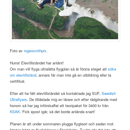
Foto av
rogersmithpix
.
Hurra! Elevtillståndet har anlänt!
Om man vill flyga ultralätta flygplan så är första steget att
söka
om elevtillstånd
, annars får man inte gå en utbildning eller ta
certifikat.
Efter att ha fått elevtillståndet så kontaktade jag SUF,
Swedish
Ultraflyers
. De tilldelade mig en lärare och efter rådgörande med
honom så har jag införskaffat ett teoripaket för 3400 kr från
KSAK
. Fick epost igår, så det borde anlända snart!
Planen är att under sommaren plugga flygteori och sedan mot
hösten börja ta flyglektioner i Stockholm. Tyvärr går det inte att