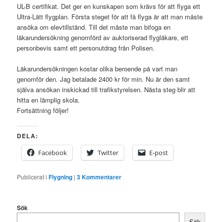
UL-B certifikat. Det ger en kunskapen som krävs för att flyga ett
Ultra-Lätt flygplan. Första steget för att få flyga är att man måste
ansöka om elevtillstånd. Till det måste man bifoga en
läkarundersökning genomförd av auktoriserad flygläkare, ett
personbevis samt ett personutdrag från Polisen.
Läkarundersökningen kostar olika beroende på vart man
genomför den. Jag betalade 2400 kr för min. Nu är den samt
själva ansökan inskickad till trafikstyrelsen. Nästa steg blir att
hitta en lämplig skola.
Fortsättning följer!
DELA:
Facebook
Twitter
E-post
Publicerat i
Flygning
|
3
Kommentarer
Sök