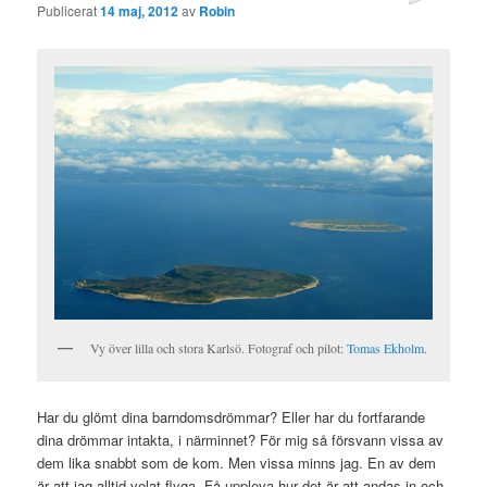
Publicerat
14 maj, 2012
av
Robin
Vy över lilla och stora Karlsö. Fotograf och pilot:
Tomas Ekholm
.
Har du glömt dina barndomsdrömmar? Eller har du fortfarande
dina drömmar intakta, i närminnet? För mig så försvann vissa av
dem lika snabbt som de kom. Men vissa minns jag. En av dem
är att jag alltid velat flyga. Få uppleva hur det är att andas in och