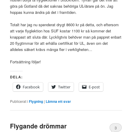
göra på Gotland då det saknas behöriga UL-lärare på ön. Jag
hoppas kunna ändra på det i framtiden.
Totalt har jag nu spenderat drygt 8600 kr på detta, och eftersom
att varje flyglektion hos SUF kostar 1100 kr så kommer det
knappast att sluta där. Lyckligtvis behöver man på pappret enbart
20 flygtimmar för att erhålla certifikat för UL, även om det
alldeles säkert krävs många fler i verkligheten…
Fortsättning följer!
DELA:
Facebook
Twitter
E-post
Publicerat i
Flygning
|
Lämna ett svar
Flygande drömmar
3