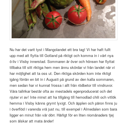
Nu har det varit tyst i Mangolandet ett bra tag! Vi har haft fullt
upp med att flytta till Gotland på riktigt och komma in i vårt nya
ö-liv i Visby innerstad. Sommaren är över och hönsen har flyttat
tillbaka till sitt riktiga hem men ännu skördar vi från landet när vi
har möjlighet att ta oss ut. Den riktiga skörden kom inte riktigt
igång förrän en bit in i Augusti på grund av den kalla sommaren,
men sedan har vi kunnat frossa i allt från rödbetor till vindruvor.
Våra tallrikar består ofta av mestadels egenproducerat och det
njuter vi av! Inte minst att ha tillgång till hemodlad chili och vitlök
hemma i Visby känns grymt lyxigt. Och äpplen och päron finns ju
i överflöd i varenda vrå just nu, till exempel i Almedalen som bara
ligger en minut från vår dörr. Härligt för en liten niomånaders tjej
som älskar att mata änder!