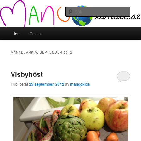
Hoppa
Hoppa
till
till
Sök
primärt
sekundärt
innehåll
innehåll
Mangolandet
Huvudmeny
Hem
Om oss
MÅNADSARKIV:
SEPTEMBER 2012
Visbyhöst
Publicerat
25 september, 2012
av
mangokids