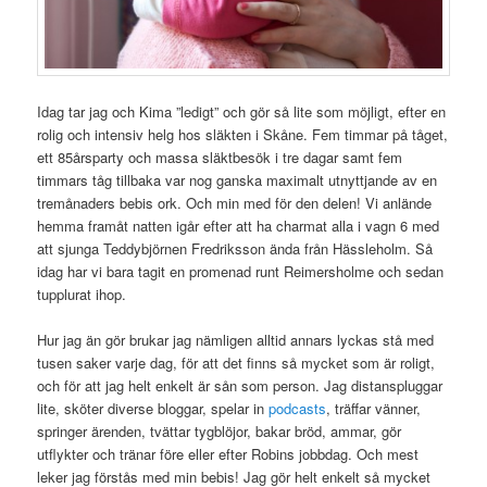
Idag tar jag och Kima ”ledigt” och gör så lite som möjligt, efter en
rolig och intensiv helg hos släkten i Skåne. Fem timmar på tåget,
ett 85årsparty och massa släktbesök i tre dagar samt fem
timmars tåg tillbaka var nog ganska maximalt utnyttjande av en
tremånaders bebis ork. Och min med för den delen! Vi anlände
hemma framåt natten igår efter att ha charmat alla i vagn 6 med
att sjunga Teddybjörnen Fredriksson ända från Hässleholm. Så
idag har vi bara tagit en promenad runt Reimersholme och sedan
tupplurat ihop.
Hur jag än gör brukar jag nämligen alltid annars lyckas stå med
tusen saker varje dag, för att det finns så mycket som är roligt,
och för att jag helt enkelt är sån som person. Jag distanspluggar
lite, sköter diverse bloggar, spelar in
podcasts
, träffar vänner,
springer ärenden, tvättar tygblöjor, bakar bröd, ammar, gör
utflykter och tränar före eller efter Robins jobbdag. Och mest
leker jag förstås med min bebis! Jag gör helt enkelt så mycket