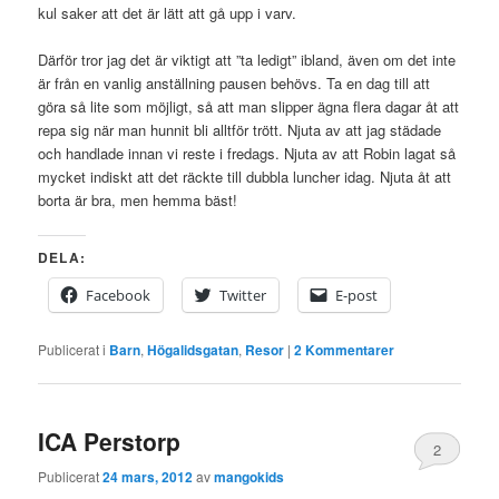
kul saker att det är lätt att gå upp i varv.
Därför tror jag det är viktigt att ”ta ledigt” ibland, även om det inte
är från en vanlig anställning pausen behövs. Ta en dag till att
göra så lite som möjligt, så att man slipper ägna flera dagar åt att
repa sig när man hunnit bli alltför trött. Njuta av att jag städade
och handlade innan vi reste i fredags. Njuta av att Robin lagat så
mycket indiskt att det räckte till dubbla luncher idag. Njuta åt att
borta är bra, men hemma bäst!
DELA:
Facebook
Twitter
E-post
Publicerat i
Barn
,
Högalidsgatan
,
Resor
|
2
Kommentarer
ICA Perstorp
2
Publicerat
24 mars, 2012
av
mangokids