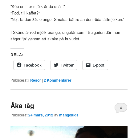
”Köp en liter mjölk är du snäll.”
”Röd, till kaffet?”
”Nej, ta den 3% orange. Smakar bättre än den röda lättmjölken.”
I Skåne är röd mjölk orange, ungefär som i Bulgarien där man
säger ”ja” genom att skaka på huvudet.
DELA:
Facebook
Twitter
E-post
Publicerat i
Resor
|
2
Kommentarer
Åka tåg
4
Publicerat
24 mars, 2012
av
mangokids