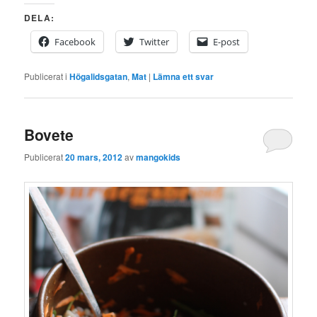
DELA:
Facebook
Twitter
E-post
Publicerat i
Högalidsgatan
,
Mat
|
Lämna ett svar
Bovete
Publicerat
20 mars, 2012
av
mangokids