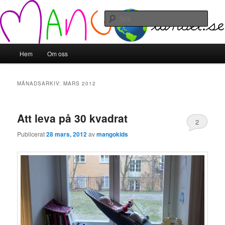
Hoppa
Hoppa
till
till
Sök
primärt
sekundärt
innehåll
innehåll
Mangolandet
Huvudmeny
Hem
Om oss
MÅNADSARKIV:
MARS 2012
Att leva på 30 kvadrat
2
Publicerat
28 mars, 2012
av
mangokids