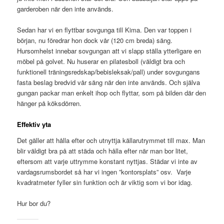
garderoben när den inte används.
Sedan har vi en flyttbar sovgunga till Kima. Den var toppen i
början, nu föredrar hon dock vår (120 cm breda) säng.
Hursomhelst innebar sovgungan att vi slapp ställa ytterligare en
möbel på golvet. Nu huserar en pilatesboll (väldigt bra och
funktionell träningsredskap/bebisleksak/pall) under sovgungans
fasta beslag bredvid vår säng när den inte används. Och själva
gungan packar man enkelt ihop och flyttar, som på bilden där den
hänger på köksdörren.
Effektiv yta
Det gäller att hålla efter och utnyttja källarutrymmet till max. Man
blir väldigt bra på att städa och hålla efter när man bor litet,
eftersom att varje uttrymme konstant nyttjas. Städar vi inte av
vardagsrumsbordet så har vi ingen ”kontorsplats” osv. Varje
kvadratmeter fyller sin funktion och är viktig som vi bor idag.
Hur bor du?