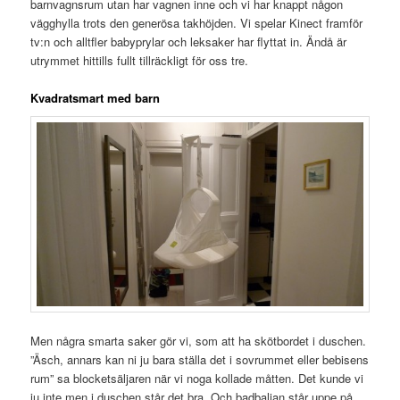
barnvagnsrum utan har vagnen inne och vi har knappt någon
vägghylla trots den generösa takhöjden. Vi spelar Kinect framför
tv:n och alltfler babyprylar och leksaker har flyttat in. Ändå är
utrymmet hittills fullt tillräckligt för oss tre.
Kvadratsmart med barn
Men några smarta saker gör vi, som att ha skötbordet i duschen.
”Äsch, annars kan ni ju bara ställa det i sovrummet eller bebisens
rum” sa blocketsäljaren när vi noga kollade måtten. Det kunde vi
ju inte men i duschen står det bra. Och badbaljan står uppe på