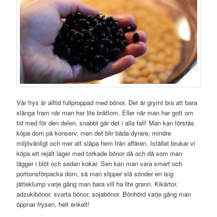
Vår frys är alltid fullproppad med bönor. Det är grymt bra att bara
slänga fram när man har lite bråttom. Eller när man har gott om
tid med för den delen, snabbt går det i alla fall! Man kan förstås
köpa dom på konserv, men det blir båda dyrare, mindre
miljövänligt och mer att släpa hem från affären. Istället brukar vi
köpa ett rejält lager med torkade bönor då och då som man
lägger i blöt och sedan kokar. Sen kan man vara smart och
portionsförpacka dom, så man slipper slå sönder en isig
jätteklump varje gång man bara vill ha lite grann. Kikärtor,
adzukibönor, svarta bönor, sojabönor. Bönhörd varje gång man
öppnar frysen, helt enkelt!