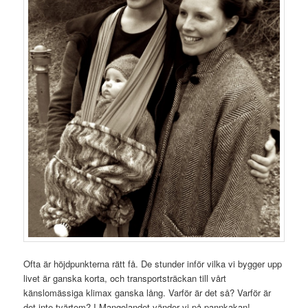
Ofta är höjdpunkterna rätt få. De stunder inför vilka vi bygger upp
livet är ganska korta, och transportsträckan till vårt
känslomässiga klimax ganska lång. Varför är det så? Varför är
det inte tvärtom? I Mangolandet vänder vi på pannkakan!