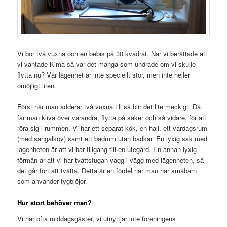
Vi bor två vuxna och en bebis på 30 kvadrat. När vi berättade att
vi väntade Kima så var det många som undrade om vi skulle
flytta nu? Vår lägenhet är inte speciellt stor, men inte heller
omöjligt liten.
Först när man adderar två vuxna till så blir det lite meckigt. Då
får man kliva över varandra, flytta på saker och så vidare, för att
röra sig i rummen. Vi har ett separat kök, en hall, ett vardagsrum
(med sängalkov) samt ett badrum utan badkar. En lyxig sak med
lägenheten är att vi har tillgång till en utegård. En annan lyxig
förmån är att vi har tvättstugan vägg-i-vägg med lägenheten, så
det går fort att tvätta. Detta är en fördel när man har småbarn
som använder tygblöjor.
Hur stort behöver man?
Vi har ofta middagsgäster, vi utnyttjar inte föreningens