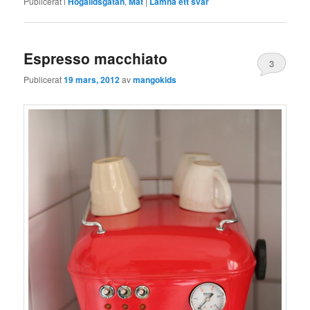
Publicerat i
Högalidsgatan
,
Mat
|
Lämna ett svar
Espresso macchiato
3
Publicerat
19 mars, 2012
av
mangokids