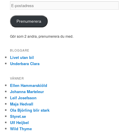
E-
postadress
Prenumerera
Gör som 2 andra, prenumerera du med.
BLOGGARE
Livet utan bil
Underbara Clara
VÄNNER
Ellen Hammarskiöld
Johanna Marteleur
Leif Josefsson
Maja Hedvall
Ola Björling blir stark
Styret.se
Ulf Heijbel
Wild Thyme