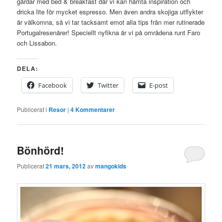
gårdar med bed & breakfast där vi kan hämta inspiration och
dricka lite för mycket espresso. Men även andra skojiga utflykter
är välkomna, så vi tar tacksamt emot alla tips från mer rutinerade
Portugalresenärer! Speciellt nyfikna är vi på områdena runt Faro
och Lissabon.
DELA:
Facebook
Twitter
E-post
Publicerat i
Resor
|
4
Kommentarer
Bönhörd!
Publicerat
21 mars, 2012
av
mangokids