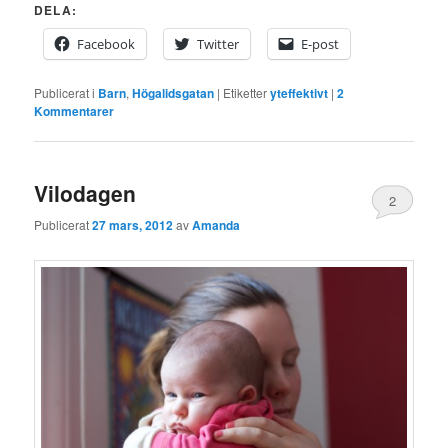
DELA:
Facebook
Twitter
E-post
Publicerat i
Barn
,
Högalidsgatan
|
Etiketter
yteffektivt
|
2
Kommentarer
Vilodagen
2
Publicerat
27 mars, 2012
av
Amanda