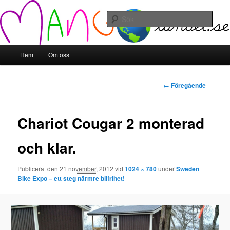
Hoppa
till
Sök
primärt
innehåll
Mangolandet
Huvudmeny
Hem
Om oss
Bildnavigering
← Föregående
Chariot Cougar 2 monterad
och klar.
Publicerat den
21 november, 2012
vid
1024 × 780
under
Sweden
Bike Expo – ett steg närmre bilfrihet!